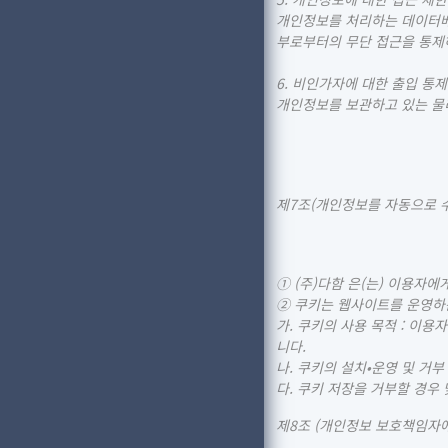
개인정보를 처리하는 데이터베
부로부터의 무단 접근을 통제
6. 비인가자에 대한 출입 통제
개인정보를 보관하고 있는 물리
제7조(개인정보를 자동으로 수
① (주)다함 은(는) 이용자
② 쿠키는 웹사이트를 운영하
가. 쿠키의 사용 목적 : 이
니다.
나. 쿠키의 설치•운영 및 거
다. 쿠키 저장을 거부할 경우
제8조 (개인정보 보호책임자에