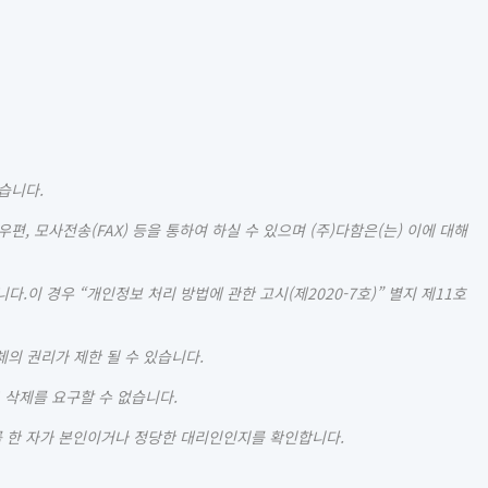
습니다.
, 모사전송(FAX) 등을 통하여 하실 수 있으며 (주)다함은(는) 이에 대해
.이 경우 “개인정보 처리 방법에 관한 고시(제2020-7호)” 별지 제11호
체의 권리가 제한 될 수 있습니다.
 삭제를 요구할 수 없습니다.
구를 한 자가 본인이거나 정당한 대리인인지를 확인합니다.