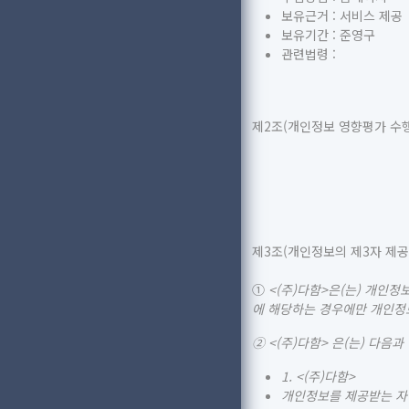
보유근거 : 서비스 제공
보유기간 : 준영구
관련법령 :
제2조(개인정보 영향평가 수
제3조(개인정보의 제3자 제공
①
<(주)다함>은(는) 개인
에 해당하는 경우에만 개인정
②
<(주)다함>
은(는) 다음과
1. <(주)다함>
개인정보를 제공받는 자 :