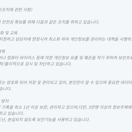
보조치에 관한 사항)
의 안전성 확보를 위해 다음과 같은 조치를 취하고 있습니다.
화 및 교육
지정하고 담당자에 한정시켜 최소화 하여 개인정보를 관리하는 대책을 시행하
대책
킹이나 컴퓨터 바이러스 등에 의한 개인정보 유출 및 훼손을 막기 위하여 보안
적/물리적으로 감시 및 차단하고 있습니다.
 암호화 되어 저장 및 관리되고 있어, 본인만이 알 수 있으며 중요한 데이터
습니다.
 방지
기록을 최소 1년 이상 보관, 관리하고 있으며,다만, 5만명 이상의 정보주체
하고 있습니다.
도난, 분실되지 않도록 보안기능을 사용하고 있습니다.