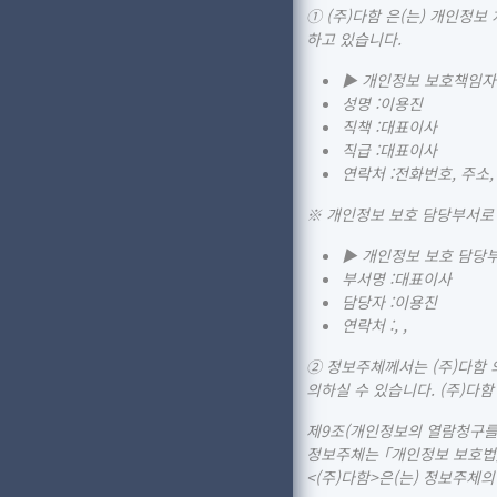
①
(주)다함
은(는) 개인정보
하고 있습니다.
▶ 개인정보 보호책임자
성명 :이용진
직책 :대표이사
직급 :대표이사
연락처 :전화번호, 주소,
※ 개인정보 보호 담당부서로
▶ 개인정보 보호 담당
부서명 :대표이사
담당자 :이용진
연락처 :, ,
② 정보주체께서는 (주)다함 
의하실 수 있습니다. (주)다
제9조(개인정보의 열람청구를
정보주체는 ｢개인정보 보호법｣
<(주)다함>은(는) 정보주