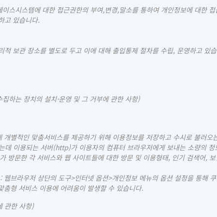
이스시스템에 대한 접근권한의 부여,변경,말소를 통하여 개인정보에 대한 접
하고 있습니다.
적 보관 장소를 별도로 두고 이에 대해 출입통제 절차를 수립, 운영하고 있습
집하는 장치의 설치·운영 및 그 거부에 관한 사항)
에게 개별적인 맞춤서비스를 제공하기 위해 이용정보를 저장하고 수시로 불러오는 ‘쿠
는데 이용되는 서버(http)가 이용자의 컴퓨터 브라우저에게 보내는 소량의 
용자가 방문한 각 서비스와 웹 사이트들에 대한 방문 및 이용형태, 인기 검색어,
부 : 웹브라우저 상단의 도구>인터넷 옵션>개인정보 메뉴의 옵션 설정을 통해 쿠
 맞춤형 서비스 이용에 어려움이 발생할 수 있습니다.
 관한 사항)