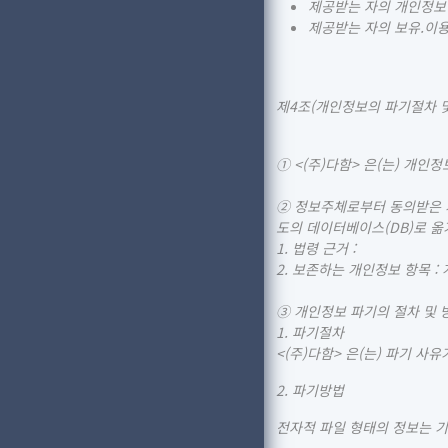
제공받는 자의 개인정보 
제공받는 자의 보유.이용
제4조(개인정보의 파기절차 
① <(주)다함> 은(는) 개
② 정보주체로부터 동의받은 
도의 데이터베이스(DB)로 
1. 법령 근거 :
2. 보존하는 개인정보 항목 :
③ 개인정보 파기의 절차 및 
1. 파기절차
<(주)다함> 은(는) 파기 
2. 파기방법
전자적 파일 형태의 정보는 기