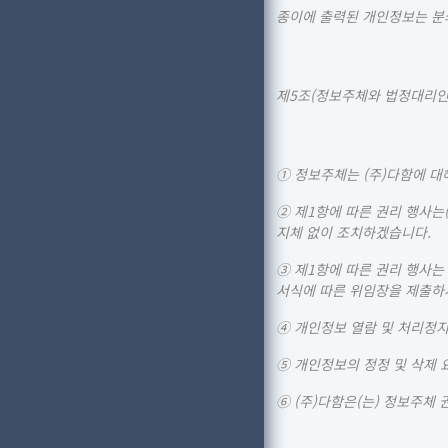
종이에 출력된 개인정보는 분
제5조(정보주체와 법정대리인의
① 정보주체는 (주)다함에 대
② 제1항에 따른 권리 행사는(
지체 없이 조치하겠습니다.
③ 제1항에 따른 권리 행사는
서식에 따른 위임장을 제출하
④ 개인정보 열람 및 처리정지
⑤ 개인정보의 정정 및 삭제 
⑥ (주)다함은(는) 정보주체