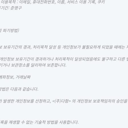
이용목적 : 이메일, 휴대전화번호, 이름, 서비스 이용 기록, 쿠키
기간: 준영구
및 파기방법)
인정보 보유기간의 경과, 처리목적 달성 등 개인정보가 불필요하게 되었을 때에는
개인정보 보유기간이 경과하거나 처리목적이 달성되었음에도 불구하고 다른 법
옮기거나 보관장소를 달리하여 보존합니다.
 계좌정보, 거래날짜
방법은 다음과 같습니다.
사유가 발생한 개인정보를 선정하고, <(주)다함> 의 개인정보 보호책임자의 승인
록을 재생할 수 없는 기술적 방법을 사용합니다.